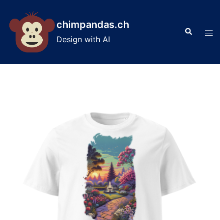
Skip
to
chimpandas.ch
Search
content
Tog
Design with AI
men