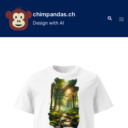
Skip
to
chimpandas.ch
Search
content
Tog
Design with AI
men