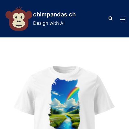
Skip
to
chimpandas.ch
Search
content
Tog
Design with AI
men