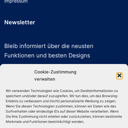
Impressum
Newsletter
Bleib informiert über die neusten
Funktionen und besten Designs
Cookie-Zustimmung
verwalten
ABONNIEREN
Wir verwenden Technologien wie Cookies, um Geräteinformationen zu
speichern und/oder darauf zuzugreifen. Wir tun dies, um das Browsing-
Folge uns auf Social Media
Erlebnis zu verbessern und (nicht) personalisierte Werbung zu zeigen.
Wenn Sie diesen Technologien zustimmen, können wir Daten wie das
Surfverhalten oder eindeutige IDs auf dieser Website verarbeiten. Wenn
Sie Ihre Zustimmung nicht erteilen oder zurückziehen, können bestimmte
Instagram
TikTok
YouTube
X
Merkmale und Funktionen beeinträchtigt werden.