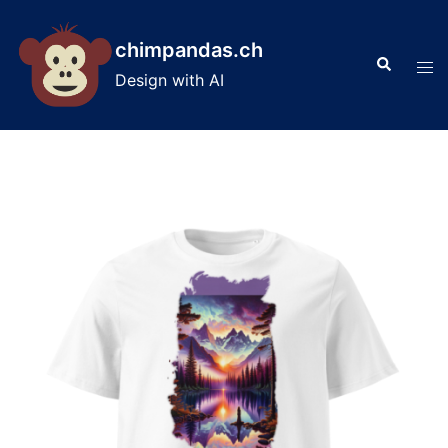
Skip
to
chimpandas.ch
Search
content
Tog
Design with AI
men