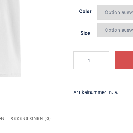
Color
Size
835-
elegant-
sphinx
Menge
Artikelnummer:
n. a.
ON
REZENSIONEN (0)