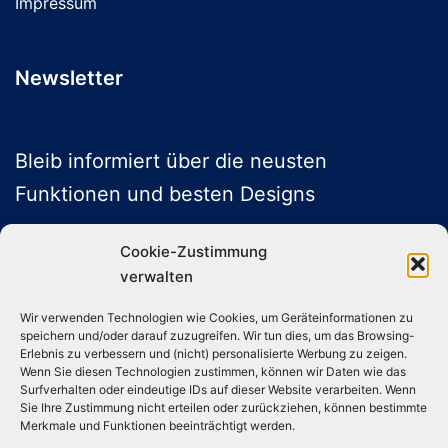
Impressum
Newsletter
Bleib informiert über die neusten
Funktionen und besten Designs
Cookie-Zustimmung
verwalten
ABONNIEREN
Wir verwenden Technologien wie Cookies, um Geräteinformationen zu
speichern und/oder darauf zuzugreifen. Wir tun dies, um das Browsing-
Folge uns auf Social Media
Erlebnis zu verbessern und (nicht) personalisierte Werbung zu zeigen.
Wenn Sie diesen Technologien zustimmen, können wir Daten wie das
Surfverhalten oder eindeutige IDs auf dieser Website verarbeiten. Wenn
Sie Ihre Zustimmung nicht erteilen oder zurückziehen, können bestimmte
Instagram
TikTok
YouTube
X
Merkmale und Funktionen beeinträchtigt werden.