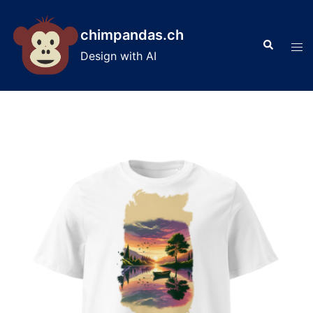
Skip
to
chimpandas.ch
Search
content
Tog
Design with AI
men