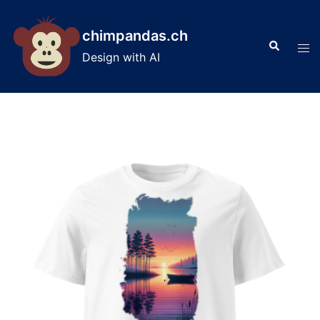
Skip
to
chimpandas.ch
Search
content
Tog
Design with AI
men