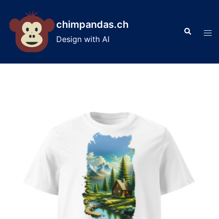
Skip
to
chimpandas.ch
Search
content
Tog
Design with AI
men