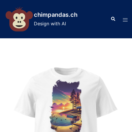
Skip
to
chimpandas.ch
Search
content
Tog
Design with AI
men