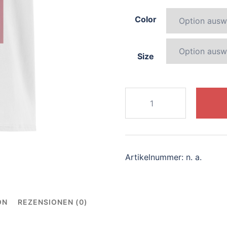
Color
Size
941-
charming-
koala
Menge
Artikelnummer:
n. a.
ON
REZENSIONEN (0)