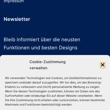
Impressum
Newsletter
Bleib informiert über die neusten
Funktionen und besten Designs
Cookie-Zustimmung
verwalten
ABONNIEREN
Wir verwenden Technologien wie Cookies, um Geräteinformationen zu
speichern und/oder darauf zuzugreifen. Wir tun dies, um das Browsing-
Folge uns auf Social Media
Erlebnis zu verbessern und (nicht) personalisierte Werbung zu zeigen.
Wenn Sie diesen Technologien zustimmen, können wir Daten wie das
Surfverhalten oder eindeutige IDs auf dieser Website verarbeiten. Wenn
Sie Ihre Zustimmung nicht erteilen oder zurückziehen, können bestimmte
Instagram
TikTok
YouTube
X
Merkmale und Funktionen beeinträchtigt werden.