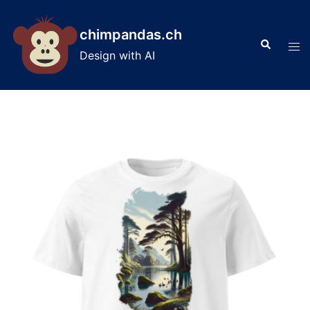
Skip
to
chimpandas.ch
Search
content
Tog
Design with AI
men