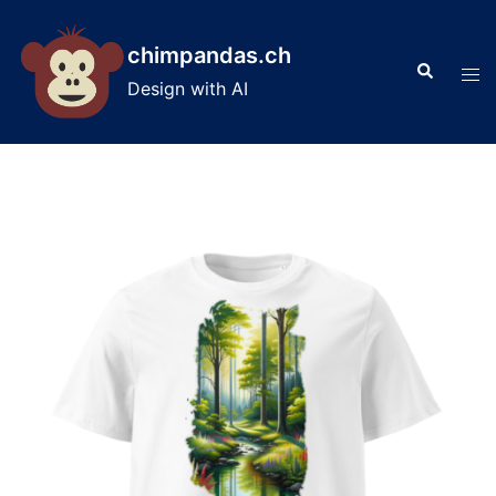
Skip
to
chimpandas.ch
Search
content
Tog
Design with AI
men