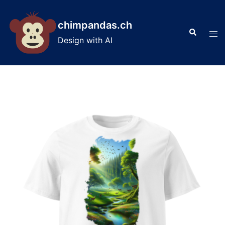
Skip
to
chimpandas.ch
Search
content
Tog
Design with AI
men