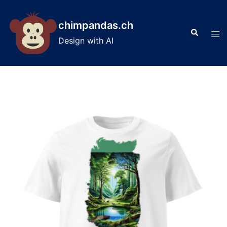
Skip
to
chimpandas.ch
Search
content
Tog
Design with AI
men