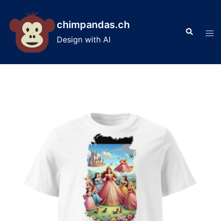
Skip
to
chimpandas.ch
Search
content
Tog
Design with AI
men