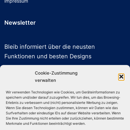
Impressum
Newsletter
Bleib informiert über die neusten
Funktionen und besten Designs
Cookie-Zustimmung
verwalten
ABONNIEREN
Wir verwenden Technologien wie Cookies, um Geräteinformationen zu
speichern und/oder darauf zuzugreifen. Wir tun dies, um das Browsing-
Folge uns auf Social Media
Erlebnis zu verbessern und (nicht) personalisierte Werbung zu zeigen.
Wenn Sie diesen Technologien zustimmen, können wir Daten wie das
Surfverhalten oder eindeutige IDs auf dieser Website verarbeiten. Wenn
Sie Ihre Zustimmung nicht erteilen oder zurückziehen, können bestimmte
Instagram
TikTok
YouTube
X
Merkmale und Funktionen beeinträchtigt werden.