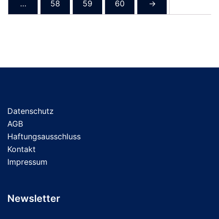
…
58
59
60
→
Optionen
können
auf
der
Produktseite
gewählt
werden
Datenschutz
AGB
Haftungsausschluss
Kontakt
Impressum
Newsletter