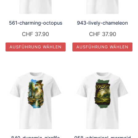
können
können
auf
auf
561-charming-octopus
943-lively-chameleon
der
der
Produktseite
Produktseite
CHF
37.90
CHF
37.90
gewählt
gewählt
AUSFÜHRUNG WÄHLEN
AUSFÜHRUNG WÄHLEN
werden
werden
Dieses
Dieses
Produkt
Produkt
weist
weist
mehrere
mehrere
Varianten
Varianten
auf.
auf.
Die
Die
Optionen
Optionen
können
können
auf
auf