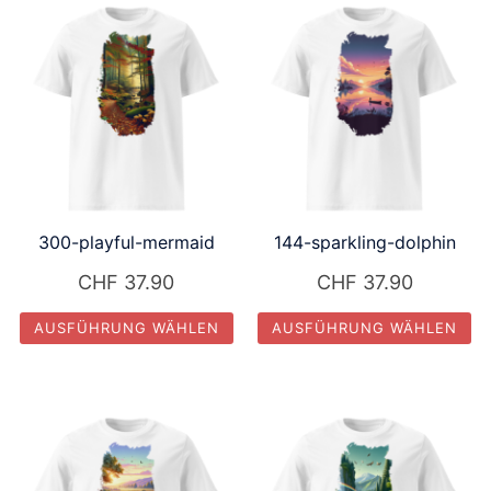
300-playful-mermaid
144-sparkling-dolphin
CHF
37.90
CHF
37.90
AUSFÜHRUNG WÄHLEN
AUSFÜHRUNG WÄHLEN
Dieses
Dieses
Produkt
Produkt
weist
weist
mehrere
mehrere
Varianten
Varianten