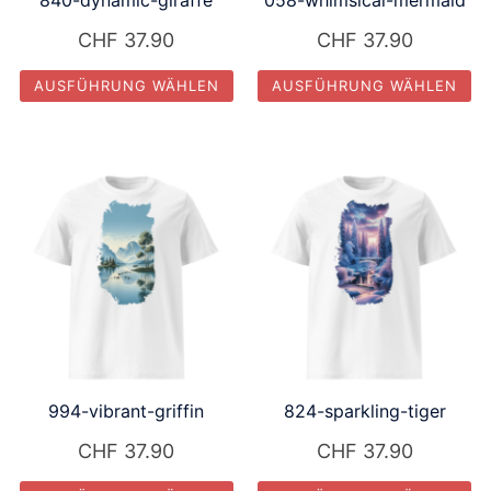
840-dynamic-giraffe
058-whimsical-mermaid
der
der
Produktseite
Produktseite
CHF
37.90
CHF
37.90
gewählt
gewählt
AUSFÜHRUNG WÄHLEN
AUSFÜHRUNG WÄHLEN
werden
werden
Dieses
Dieses
Produkt
Produkt
weist
weist
mehrere
mehrere
Varianten
Varianten
auf.
auf.
Die
Die
Optionen
Optionen
können
können
auf
auf
994-vibrant-griffin
824-sparkling-tiger
der
der
Produktseite
Produktseite
CHF
37.90
CHF
37.90
gewählt
gewählt