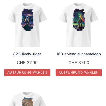
weist
weist
mehrere
mehrere
Varianten
Varianten
auf.
auf.
Die
Die
Optionen
Optionen
können
können
auf
auf
822-lively-tiger
160-splendid-chameleon
der
der
Produktseite
Produktseite
CHF
37.90
CHF
37.90
gewählt
gewählt
AUSFÜHRUNG WÄHLEN
AUSFÜHRUNG WÄHLEN
werden
werden
Dieses
Dieses
Produkt
Produkt
weist
weist
mehrere
mehrere