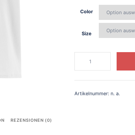
Color
Size
144-
sparkling-
dolphin
Menge
Artikelnummer:
n. a.
ON
REZENSIONEN (0)