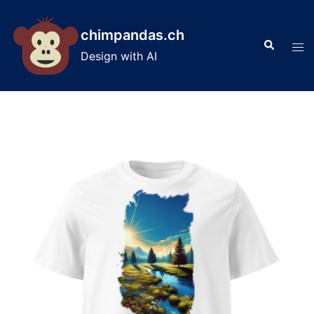
Skip
to
chimpandas.ch
Search
content
Tog
Design with AI
men