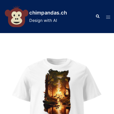
Skip
to
chimpandas.ch
Search
content
Tog
Design with AI
men