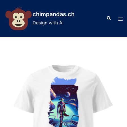
Skip
to
chimpandas.ch
Search
content
Tog
Design with AI
men