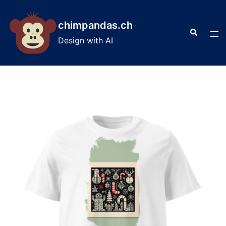
Skip
to
chimpandas.ch
Search
content
Tog
Design with AI
men