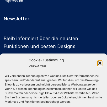
Impressum
Newsletter
Bleib informiert über die neusten
Funktionen und besten Designs
Cookie-Zustimmung
verwalten
ABONNIEREN
Wir verwenden Technologien wie Cookies, um Geräteinformationen zu
speichern und/oder darauf zuzugreifen. Wir tun dies, um das Browsing-
Folge uns auf Social Media
Erlebnis zu verbessern und (nicht) personalisierte Werbung zu zeigen.
Wenn Sie diesen Technologien zustimmen, können wir Daten wie das
Surfverhalten oder eindeutige IDs auf dieser Website verarbeiten. Wenn
Sie Ihre Zustimmung nicht erteilen oder zurückziehen, können bestimmte
Instagram
TikTok
YouTube
X
Merkmale und Funktionen beeinträchtigt werden.