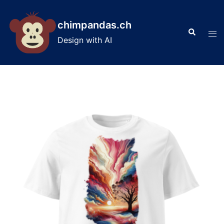
Skip
to
chimpandas.ch
Search
content
Tog
Design with AI
men