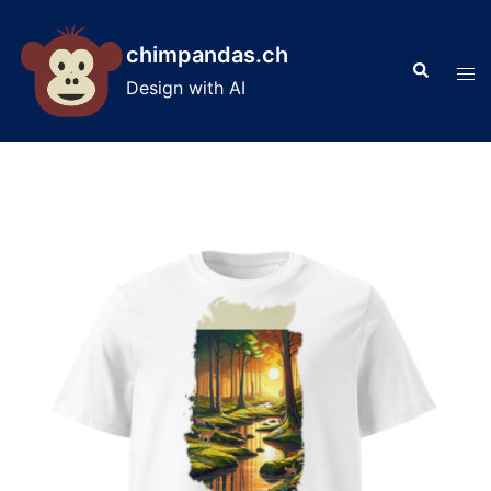
Skip
to
chimpandas.ch
Search
content
Tog
Design with AI
men