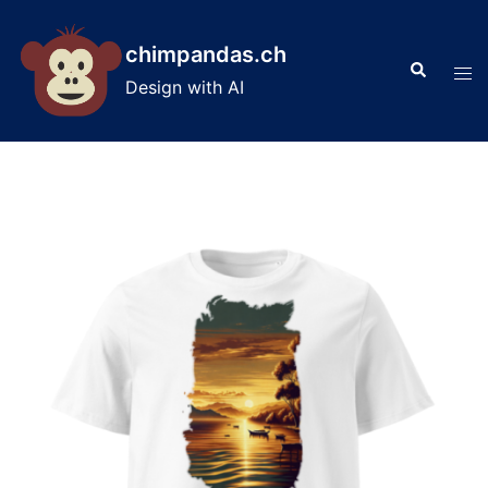
Skip
to
chimpandas.ch
Search
content
Tog
Design with AI
men