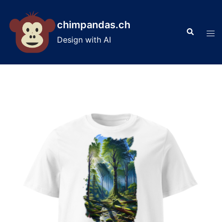
Skip
to
chimpandas.ch
Search
content
Tog
Design with AI
men