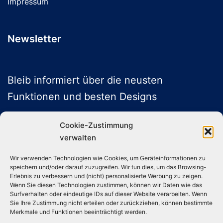
Impressum
Newsletter
Bleib informiert über die neusten
Funktionen und besten Designs
Cookie-Zustimmung
verwalten
ABONNIEREN
Wir verwenden Technologien wie Cookies, um Geräteinformationen zu
speichern und/oder darauf zuzugreifen. Wir tun dies, um das Browsing-
Folge uns auf Social Media
Erlebnis zu verbessern und (nicht) personalisierte Werbung zu zeigen.
Wenn Sie diesen Technologien zustimmen, können wir Daten wie das
Surfverhalten oder eindeutige IDs auf dieser Website verarbeiten. Wenn
Sie Ihre Zustimmung nicht erteilen oder zurückziehen, können bestimmte
Instagram
TikTok
YouTube
X
Merkmale und Funktionen beeinträchtigt werden.