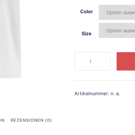
Color
Size
335-
magical-
chameleon
Menge
Artikelnummer:
n. a.
ON
REZENSIONEN (0)