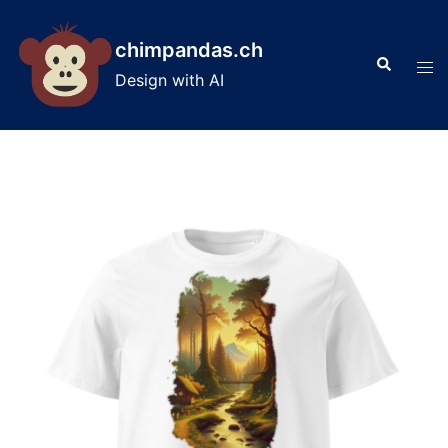
Skip
to
chimpandas.ch
Search
content
Tog
Design with AI
men