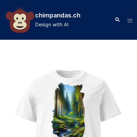
Skip
to
chimpandas.ch
Search
content
Tog
Design with AI
men