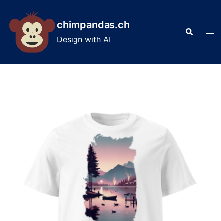
Skip
to
chimpandas.ch
Search
content
Tog
Design with AI
men