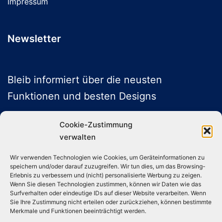
Impressum
Newsletter
Bleib informiert über die neusten
Funktionen und besten Designs
Cookie-Zustimmung
verwalten
ABONNIEREN
Wir verwenden Technologien wie Cookies, um Geräteinformationen zu
speichern und/oder darauf zuzugreifen. Wir tun dies, um das Browsing-
Folge uns auf Social Media
Erlebnis zu verbessern und (nicht) personalisierte Werbung zu zeigen.
Wenn Sie diesen Technologien zustimmen, können wir Daten wie das
Surfverhalten oder eindeutige IDs auf dieser Website verarbeiten. Wenn
Sie Ihre Zustimmung nicht erteilen oder zurückziehen, können bestimmte
Instagram
TikTok
YouTube
X
Merkmale und Funktionen beeinträchtigt werden.