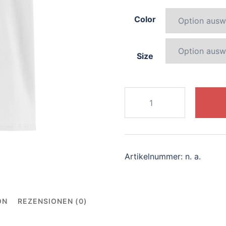
Color
Size
392-
splendid-
dolphin
Menge
Artikelnummer:
n. a.
ON
REZENSIONEN (0)