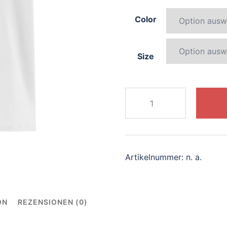
Color
Size
396-
elegant-
panda
Menge
Artikelnummer:
n. a.
ON
REZENSIONEN (0)