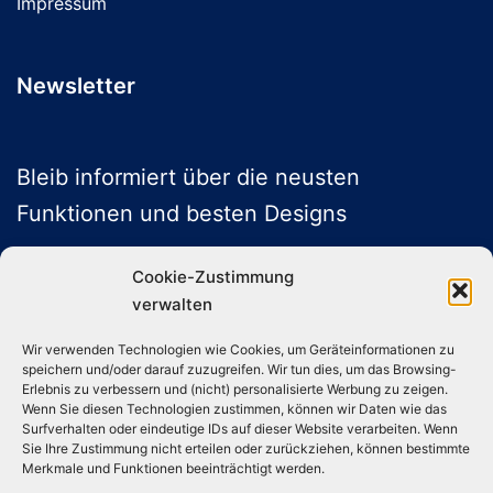
Impressum
Newsletter
Bleib informiert über die neusten
Funktionen und besten Designs
Cookie-Zustimmung
verwalten
ABONNIEREN
Wir verwenden Technologien wie Cookies, um Geräteinformationen zu
speichern und/oder darauf zuzugreifen. Wir tun dies, um das Browsing-
Folge uns auf Social Media
Erlebnis zu verbessern und (nicht) personalisierte Werbung zu zeigen.
Wenn Sie diesen Technologien zustimmen, können wir Daten wie das
Surfverhalten oder eindeutige IDs auf dieser Website verarbeiten. Wenn
Sie Ihre Zustimmung nicht erteilen oder zurückziehen, können bestimmte
Instagram
TikTok
YouTube
X
Merkmale und Funktionen beeinträchtigt werden.