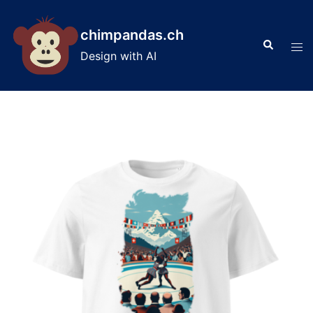
Skip
to
chimpandas.ch
Search
content
Tog
Design with AI
men