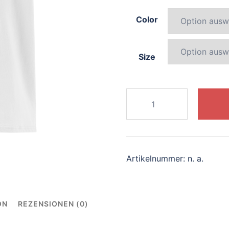
Color
Size
514-
radiant-
griffin
Menge
Artikelnummer:
n. a.
ON
REZENSIONEN (0)