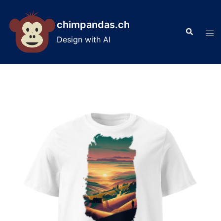
Skip
to
chimpandas.ch
Search
content
Tog
Design with AI
men