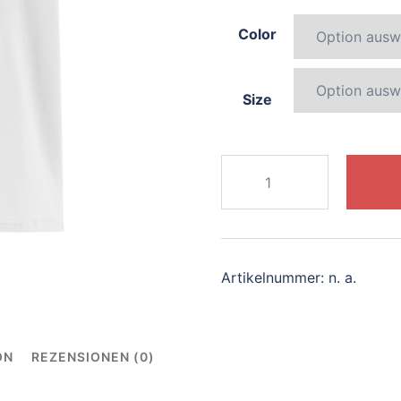
Color
Size
533-
radiant-
dragon
Menge
Artikelnummer:
n. a.
ON
REZENSIONEN (0)