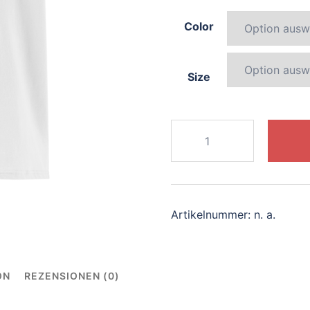
Color
Size
591-
whimsical-
koala
Menge
Artikelnummer:
n. a.
ON
REZENSIONEN (0)