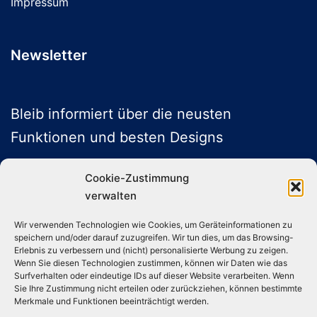
Impressum
Newsletter
Bleib informiert über die neusten
Funktionen und besten Designs
Cookie-Zustimmung
verwalten
ABONNIEREN
Wir verwenden Technologien wie Cookies, um Geräteinformationen zu
speichern und/oder darauf zuzugreifen. Wir tun dies, um das Browsing-
Folge uns auf Social Media
Erlebnis zu verbessern und (nicht) personalisierte Werbung zu zeigen.
Wenn Sie diesen Technologien zustimmen, können wir Daten wie das
Surfverhalten oder eindeutige IDs auf dieser Website verarbeiten. Wenn
Sie Ihre Zustimmung nicht erteilen oder zurückziehen, können bestimmte
Instagram
TikTok
YouTube
X
Merkmale und Funktionen beeinträchtigt werden.