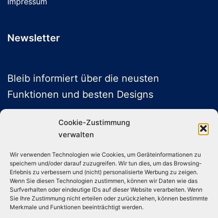
Impressum
Newsletter
Bleib informiert über die neusten
Funktionen und besten Designs
Cookie-Zustimmung
verwalten
ABONNIEREN
Wir verwenden Technologien wie Cookies, um Geräteinformationen zu
speichern und/oder darauf zuzugreifen. Wir tun dies, um das Browsing-
Folge uns auf Social Media
Erlebnis zu verbessern und (nicht) personalisierte Werbung zu zeigen.
Wenn Sie diesen Technologien zustimmen, können wir Daten wie das
Surfverhalten oder eindeutige IDs auf dieser Website verarbeiten. Wenn
Sie Ihre Zustimmung nicht erteilen oder zurückziehen, können bestimmte
Instagram
TikTok
YouTube
X
Merkmale und Funktionen beeinträchtigt werden.