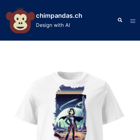
Skip
to
chimpandas.ch
Search
content
Tog
Design with AI
men