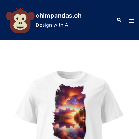
Skip
to
chimpandas.ch
Search
content
Tog
Design with AI
men