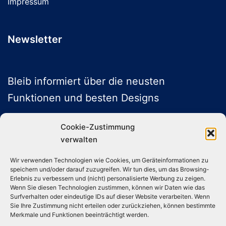
Impressum
Newsletter
Bleib informiert über die neusten
Funktionen und besten Designs
Cookie-Zustimmung
verwalten
ABONNIEREN
Wir verwenden Technologien wie Cookies, um Geräteinformationen zu
speichern und/oder darauf zuzugreifen. Wir tun dies, um das Browsing-
Folge uns auf Social Media
Erlebnis zu verbessern und (nicht) personalisierte Werbung zu zeigen.
Wenn Sie diesen Technologien zustimmen, können wir Daten wie das
Surfverhalten oder eindeutige IDs auf dieser Website verarbeiten. Wenn
Sie Ihre Zustimmung nicht erteilen oder zurückziehen, können bestimmte
Instagram
TikTok
YouTube
X
Merkmale und Funktionen beeinträchtigt werden.