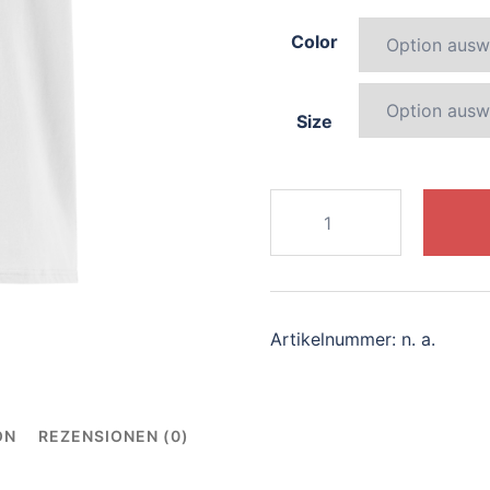
Color
Size
616-
blissful-
panda
Menge
Artikelnummer:
n. a.
ON
REZENSIONEN (0)