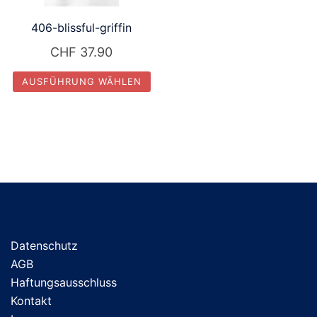
406-blissful-griffin
CHF
37.90
AUSFÜHRUNG WÄHLEN
Dieses
Produkt
weist
mehrere
Varianten
auf.
Die
Optionen
Datenschutz
können
AGB
auf
Haftungsausschluss
der
Kontakt
Produktseite