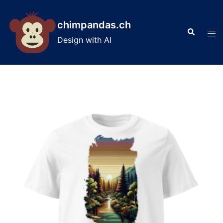
Skip
to
chimpandas.ch
Search
content
Tog
Design with AI
men