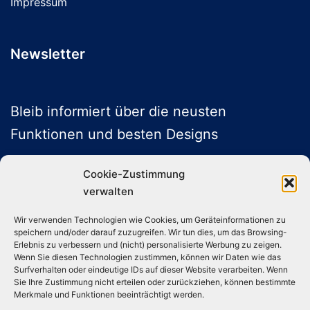
Impressum
Newsletter
Bleib informiert über die neusten
Funktionen und besten Designs
Cookie-Zustimmung
verwalten
ABONNIEREN
Wir verwenden Technologien wie Cookies, um Geräteinformationen zu
speichern und/oder darauf zuzugreifen. Wir tun dies, um das Browsing-
Folge uns auf Social Media
Erlebnis zu verbessern und (nicht) personalisierte Werbung zu zeigen.
Wenn Sie diesen Technologien zustimmen, können wir Daten wie das
Surfverhalten oder eindeutige IDs auf dieser Website verarbeiten. Wenn
Sie Ihre Zustimmung nicht erteilen oder zurückziehen, können bestimmte
Instagram
TikTok
YouTube
X
Merkmale und Funktionen beeinträchtigt werden.