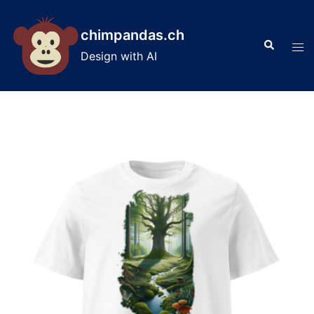
Skip
to
chimpandas.ch
Search
content
Tog
Design with AI
men