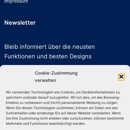
Impressum
Newsletter
Bleib informiert über die neusten
Funktionen und besten Designs
Cookie-Zustimmung
verwalten
ABONNIEREN
Wir verwenden Technologien wie Cookies, um Geräteinformationen zu
speichern und/oder darauf zuzugreifen. Wir tun dies, um das Browsing-
Folge uns auf Social Media
Erlebnis zu verbessern und (nicht) personalisierte Werbung zu zeigen.
Wenn Sie diesen Technologien zustimmen, können wir Daten wie das
Surfverhalten oder eindeutige IDs auf dieser Website verarbeiten. Wenn
Sie Ihre Zustimmung nicht erteilen oder zurückziehen, können bestimmte
Instagram
TikTok
YouTube
X
Merkmale und Funktionen beeinträchtigt werden.