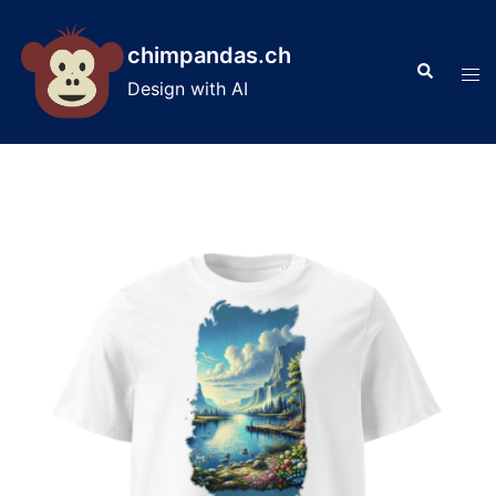
Skip
to
chimpandas.ch
Search
content
Tog
Design with AI
men