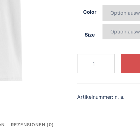
Color
Size
669-
charming-
koala
Menge
Artikelnummer:
n. a.
ON
REZENSIONEN (0)