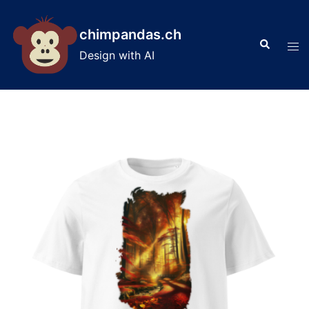
Skip
to
chimpandas.ch
Search
content
Tog
Design with AI
men