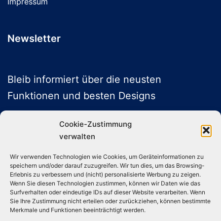
Impressum
Newsletter
Bleib informiert über die neusten
Funktionen und besten Designs
Cookie-Zustimmung
verwalten
ABONNIEREN
Wir verwenden Technologien wie Cookies, um Geräteinformationen zu
speichern und/oder darauf zuzugreifen. Wir tun dies, um das Browsing-
Folge uns auf Social Media
Erlebnis zu verbessern und (nicht) personalisierte Werbung zu zeigen.
Wenn Sie diesen Technologien zustimmen, können wir Daten wie das
Surfverhalten oder eindeutige IDs auf dieser Website verarbeiten. Wenn
Sie Ihre Zustimmung nicht erteilen oder zurückziehen, können bestimmte
Instagram
TikTok
YouTube
X
Merkmale und Funktionen beeinträchtigt werden.