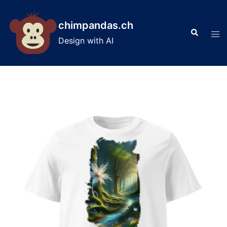
Skip
to
chimpandas.ch
Search
content
Tog
Design with AI
men