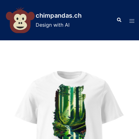
Skip
to
chimpandas.ch
Search
content
Tog
Design with AI
men