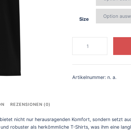
Size
753-
blissful-
narwhal
Menge
Artikelnummer:
n. a.
ON
REZENSIONEN (0)
ietet nicht nur herausragenden Komfort, sondern setzt au
und robuster als herkömmliche T-Shirts, was ihm eine langl